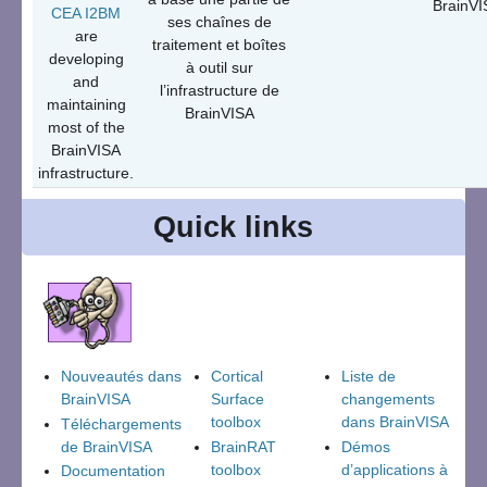
BrainVI
CEA I2BM
ses chaînes de
are
traitement et boîtes
developing
à outil sur
and
l’infrastructure de
maintaining
BrainVISA
most of the
BrainVISA
infrastructure.
Quick links
Nouveautés dans
Cortical
Liste de
BrainVISA
Surface
changements
toolbox
dans BrainVISA
Téléchargements
de BrainVISA
BrainRAT
Démos
toolbox
d’applications à
Documentation