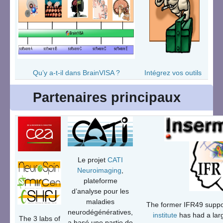
Qu’y a-t-il dans BrainVISA ?
Intégrez vos outils
Partenaires principaux
Le projet
CATI
Neuroimaging
,
plateforme
d’analyse pour les
maladies
The former IFR49 suppo
neurodégénératives,
institute
has had a larg
The 3 labs of
a basé une partie de